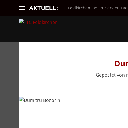
AKTUELL:
TTC Feldkirchen lädt zur ersten Lad
Dum
Gepostet von