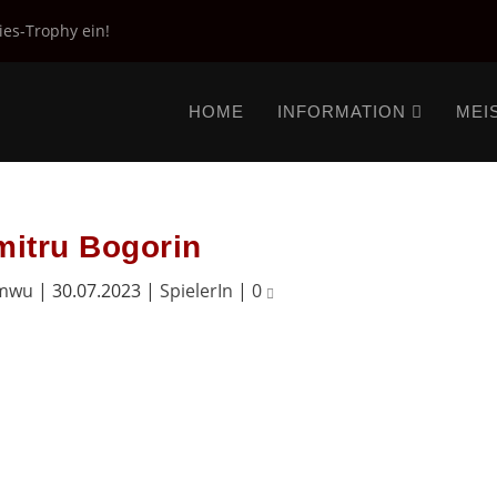
ies-Trophy ein!
HOME
INFORMATION
MEI
itru Bogorin
mwu
|
30.07.2023
|
SpielerIn
|
0