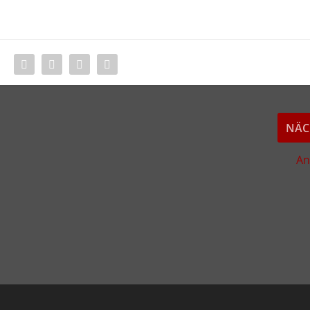
:
NÄC
An