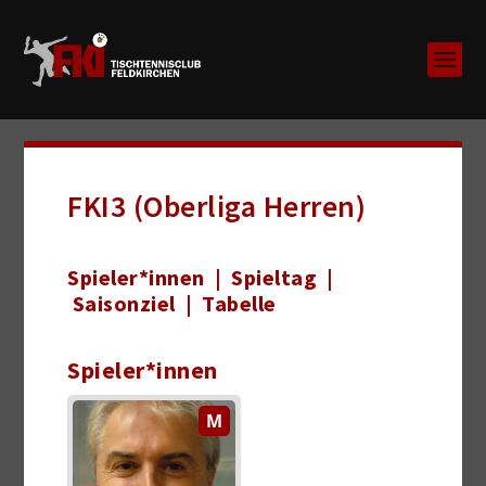
FKI3 (Oberliga Herren)
Spieler*innen
|
Spieltag
|
Saisonziel
|
Tabelle
Spieler*innen
M