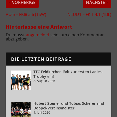
VORHERIGE
NÄCHSTE
VOI5 – FKI8 3:6 (1SW)
NEUD1 – FKI1 4:1 (1BL)
Hinterlasse eine Antwort
Du musst
angemeldet
sein, um einen Kommentar
abzugeben.
DIE LETZTEN BEITRÄGE
TTC Feldkirchen lädt zur ersten Ladies-
Trophy ein!
3. August 2026
Hubert Steiner und Tobias Scherer sind
Doppel-Vereinsmeister
1. Juni 2026