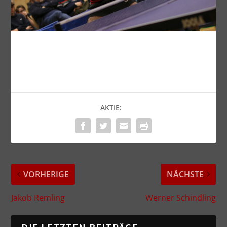
AKTIE:
VORHERIGE
NÄCHSTE
Jakob Remling
Werner Schindling