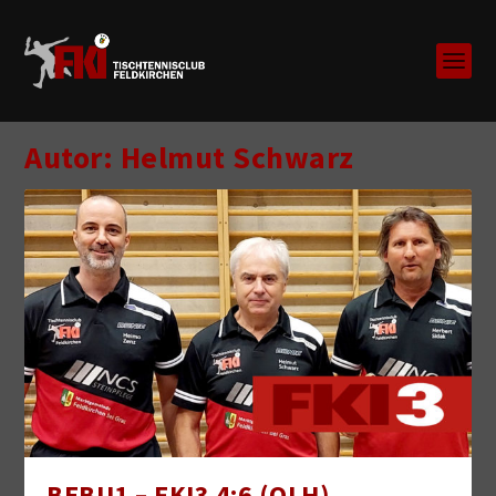
Autor:
Helmut Schwarz
BEBU1 – FKI3 4:6 (OLH)