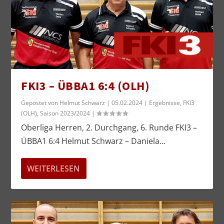
FKI3 – ÜBBA1 6:4 (OLH)
Gepostet von
Helmut Schwarz
|
05.02.2024
|
Ergebnisse
,
FKI3
(OLH)
,
Saison 2023/2024
|
Oberliga Herren, 2. Durchgang, 6. Runde FKI3 –
ÜBBA1 6:4 Helmut Schwarz – Daniela...
WEITERLESEN