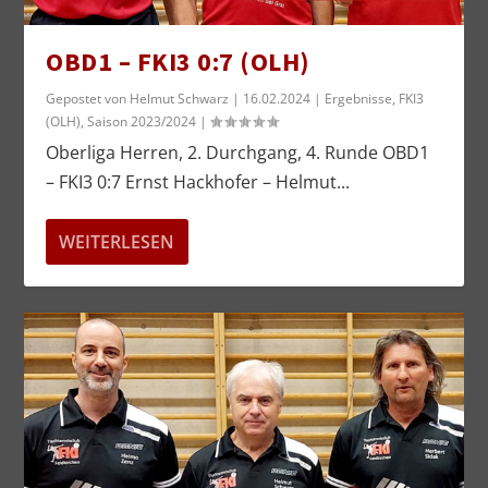
OBD1 – FKI3 0:7 (OLH)
Gepostet von
Helmut Schwarz
|
16.02.2024
|
Ergebnisse
,
FKI3
(OLH)
,
Saison 2023/2024
|
Oberliga Herren, 2. Durchgang, 4. Runde OBD1
– FKI3 0:7 Ernst Hackhofer – Helmut...
WEITERLESEN