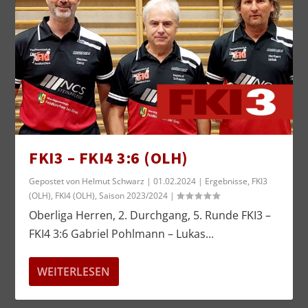
FKI3 – FKI4 3:6 (OLH)
Gepostet von
Helmut Schwarz
|
01.02.2024
|
Ergebnisse
,
FKI3
(OLH)
,
FKI4 (OLH)
,
Saison 2023/2024
|
Oberliga Herren, 2. Durchgang, 5. Runde FKI3 –
FKI4 3:6 Gabriel Pohlmann – Lukas...
WEITERLESEN