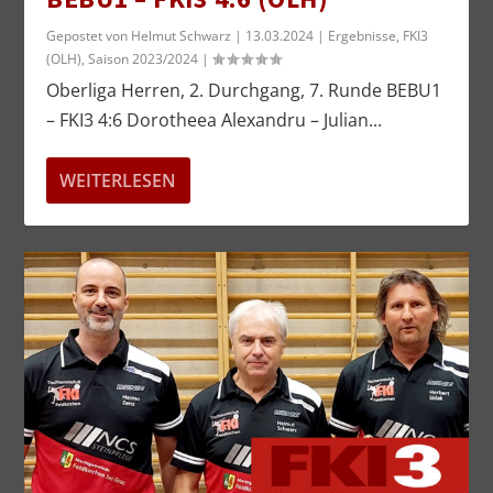
Gepostet von
Helmut Schwarz
|
13.03.2024
|
Ergebnisse
,
FKI3
(OLH)
,
Saison 2023/2024
|
Oberliga Herren, 2. Durchgang, 7. Runde BEBU1
– FKI3 4:6 Dorotheea Alexandru – Julian...
WEITERLESEN