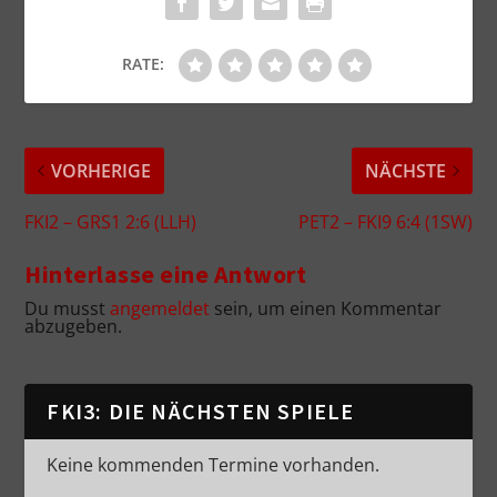
RATE:
VORHERIGE
NÄCHSTE
FKI2 – GRS1 2:6 (LLH)
PET2 – FKI9 6:4 (1SW)
Hinterlasse eine Antwort
Du musst
angemeldet
sein, um einen Kommentar
abzugeben.
FKI3: DIE NÄCHSTEN SPIELE
Keine kommenden Termine vorhanden.