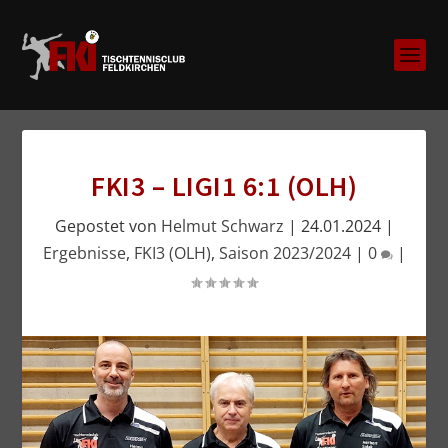
FKI3 – LIGI1 6:1 (OLH)
Gepostet von
Helmut Schwarz
|
24.01.2024
|
Ergebnisse
,
FKI3 (OLH)
,
Saison 2023/2024
|
0
|