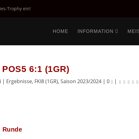
ies-Trophy ein!
HOME
INFORMATION
MEI
 POS5 6:1 (1GR)
4
|
Ergebnisse
,
FKI8 (1GR)
,
Saison 2023/2024
|
0
|
. Runde