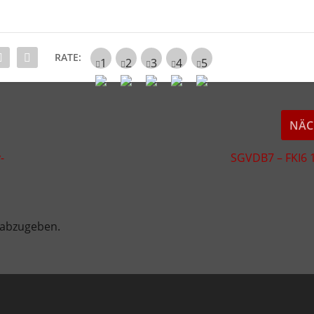
RATE:
NÄC
-
SGVDB7 – FKI6 
 abzugeben.