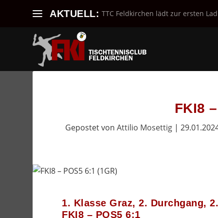
AKTUELL:
TTC Feldkirchen lädt zur ersten Lad
FKI8 –
Gepostet von
Attilio Mosettig
|
29.01.202
1. Klasse Graz, 2. Durchgang, 2
FKI8 – POS5 6:1