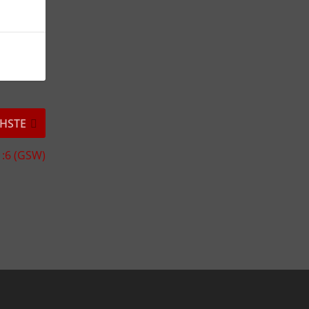
HSTE
1:6 (GSW)