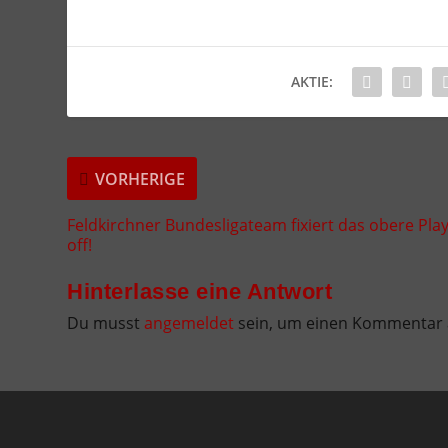
AKTIE:
VORHERIGE
Feldkirchner Bundesligateam fixiert das obere Play
off!
Hinterlasse eine Antwort
Du musst
angemeldet
sein, um einen Kommentar