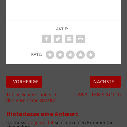
AKTIE:
RATE:
VORHERIGE
NÄCHSTE
Tobias Scherer holt sich
UWK2 – FKI8 6:3 (1GR)
den Vereinsmeistertitel
Hinterlasse eine Antwort
Du musst
angemeldet
sein, um einen Kommentar
abzugeben.