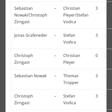
Sebastian
–
Christian
3
:
Nowak/Christoph
Pleyer/Stefan
Zirngast
Vodica
Jonas Grafeneder
–
Stefan
3
:
Vodica
Christoph
–
Christian
0
:
Zirngast
Pleyer
Sebastian Nowak
–
Thomas
3
:
Tropper
Christoph
–
Stefan
3
:
Zirngast
Vodica