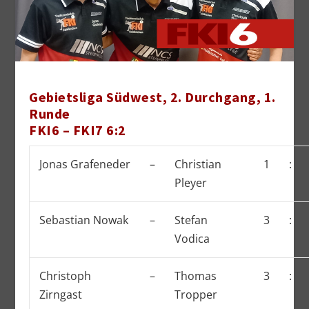
Gebietsliga Südwest, 2. Durchgang, 1.
Runde
FKI6 – FKI7 6:2
Jonas Grafeneder
–
Christian
1
:
Pleyer
Sebastian Nowak
–
Stefan
3
:
Vodica
Christoph
–
Thomas
3
:
Zirngast
Tropper