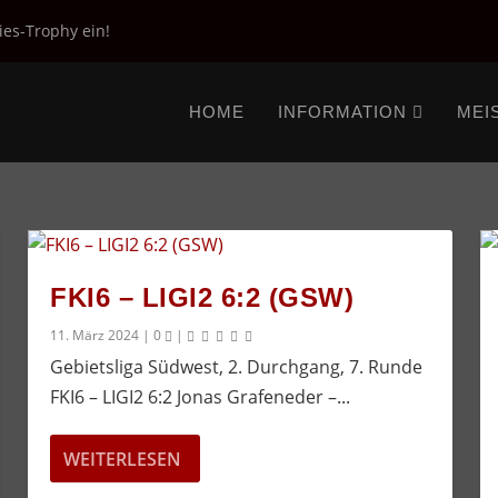
ies-Trophy ein!
HOME
INFORMATION
MEI
FKI6 – LIGI2 6:2 (GSW)
11. März 2024
|
0
|
Gebietsliga Südwest, 2. Durchgang, 7. Runde
FKI6 – LIGI2 6:2 Jonas Grafeneder –...
WEITERLESEN