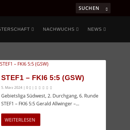
STERSCHAFT
NACHWUCHS
NEWS
STEF1 – FKI6 5:5 (GSW)
5. März 2024
|
0
|
Gebietsliga Südwest, 2. Durchgang, 6. Runde
STEF1 – FKI6 5:5 Gerald Allwinger –...
WEITERLESEN