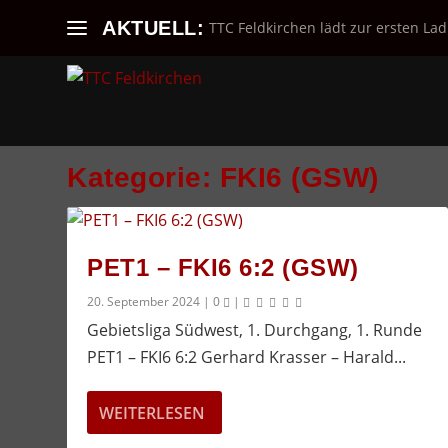
AKTUELL:
TTC Feldkirchen lädt zur ersten Lad
Kategorie:
FKI6 (GSW)
PET1 – FKI6 6:2 (GSW)
20. September 2024
|
0
|
Gebietsliga Südwest, 1. Durchgang, 1. Runde
PET1 – FKI6 6:2 Gerhard Krasser – Harald...
WEITERLESEN