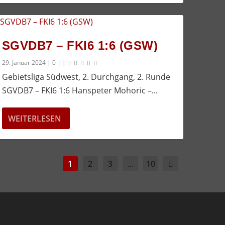
SGVDB7 – FKI6 1:6 (GSW)
29. Januar 2024
|
0
|
Gebietsliga Südwest, 2. Durchgang, 2. Runde
SGVDB7 – FKI6 1:6 Hanspeter Mohoric –...
WEITERLESEN
1
2
3
...
10