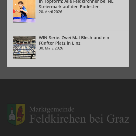
In Topform: Alle Feldkirchner bei NL
Steiermark auf den Podesten
20. April 2026
WIN-Serie: Zwei Mal Blech und ein
Fünfter Platz in Linz
30. März 2026