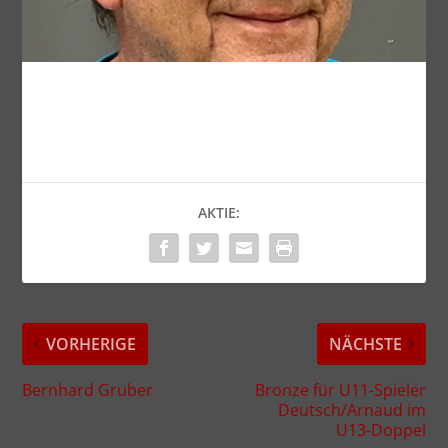
AKTIE:
VORHERIGE
NÄCHSTE
Bernhard Gruber
Bronze für U11-Spieler
Deutsch/Arnaud im
U13-Doppel