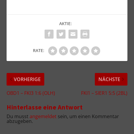
AKTIE:
RATE:
VORHERIGE
NÄCHSTE
OBD1 – FKI3 1:6 (OLH)
FKI1 – SIER1 5:5 (2BL)
Hinterlasse eine Antwort
Du musst
angemeldet
sein, um einen Kommentar
abzugeben.