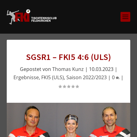
SGSR1 – FKI5 4:6 (ULS)
Gepostet von
Thomas Kunz
|
10.03.2023
|
Ergebnisse
,
FKI5 (ULS)
,
Saison 2022/2023
|
0
|