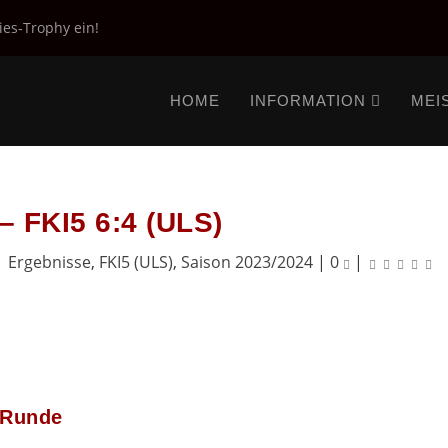
ies-Trophy ein!
HOME
INFORMATION
MEI
– FKI5 6:4 (ULS)
|
Ergebnisse
,
FKI5 (ULS)
,
Saison 2023/2024
|
0
|
. Runde