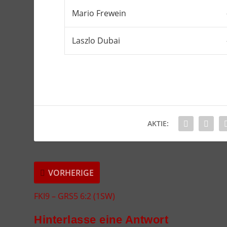
Mario Frewein
Laszlo Dubai
AKTIE:
VORHERIGE
FKI9 – GRS5 6:2 (1SW)
Hinterlasse eine Antwort