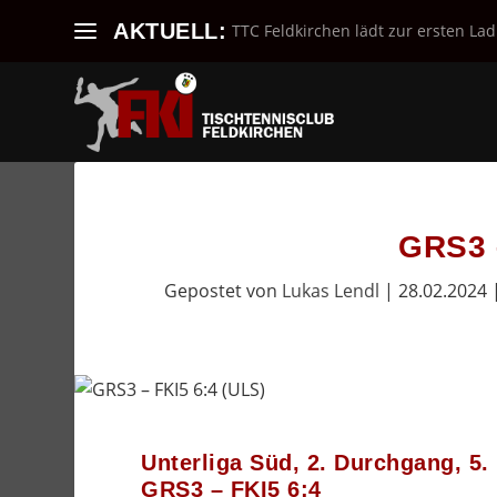
AKTUELL:
TTC Feldkirchen lädt zur ersten Lad
GRS3 
Gepostet von
Lukas Lendl
|
28.02.2024
Unterliga Süd, 2. Durchgang, 5
GRS3 – FKI5 6:4