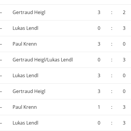
–
Gertraud Heigl
3
:
2
–
Lukas Lendl
0
:
3
–
Paul Krenn
3
:
0
–
Gertraud Heigl/Lukas Lendl
0
:
3
–
Lukas Lendl
3
:
0
–
Gertraud Heigl
3
:
0
–
Paul Krenn
1
:
3
–
Lukas Lendl
0
:
3