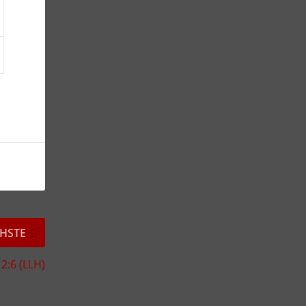
HSTE
 2:6 (LLH)