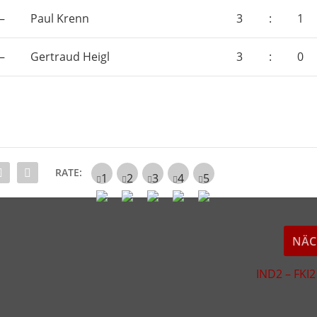
–
Paul Krenn
3
:
1
–
Gertraud Heigl
3
:
0
RATE:
NÄC
IND2 – FKI2