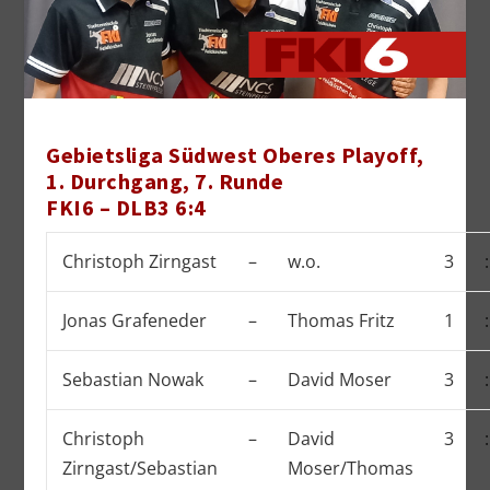
Gebietsliga Südwest Oberes Playoff,
1. Durchgang, 7. Runde
FKI6 – DLB3 6:4
Christoph Zirngast
–
w.o.
3
:
Jonas Grafeneder
–
Thomas Fritz
1
:
Sebastian Nowak
–
David Moser
3
:
Christoph
–
David
3
:
Zirngast/Sebastian
Moser/Thomas