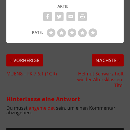
AKTIE:
RATE:
VORHERIGE
NÄCHSTE
MUEN8 – FKI7 6:1 (1GR)
Helmut Schwarz holt
wieder Altersklassen-
Titel
Hinterlasse eine Antwort
Du musst
angemeldet
sein, um einen Kommentar
abzugeben.