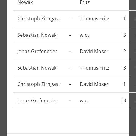
Nowak
Fritz
Christoph Zirngast
–
Thomas Fritz
1
:
Sebastian Nowak
–
w.o.
3
:
Jonas Grafeneder
–
David Moser
2
:
Sebastian Nowak
–
Thomas Fritz
3
:
Christoph Zirngast
–
David Moser
1
:
Jonas Grafeneder
–
w.o.
3
: