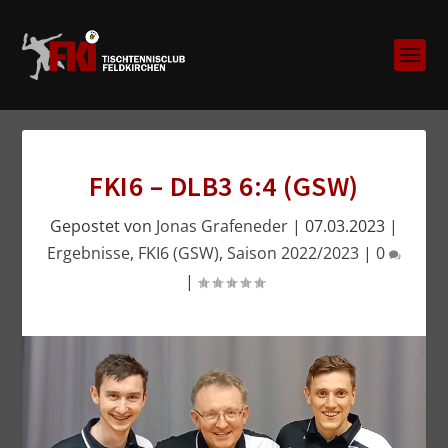
FKI6 – DLB3 6:4 (GSW)
Gepostet von
Jonas Grafeneder
|
07.03.2023
|
Ergebnisse
,
FKI6 (GSW)
,
Saison 2022/2023
|
0
|