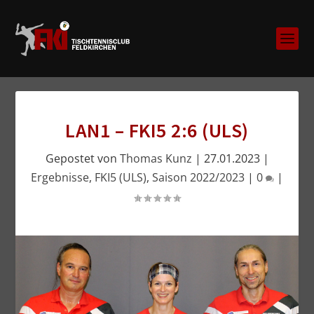
LAN1 – FKI5 2:6 (ULS)
Gepostet von
Thomas Kunz
|
27.01.2023
|
Ergebnisse
,
FKI5 (ULS)
,
Saison 2022/2023
|
0
|