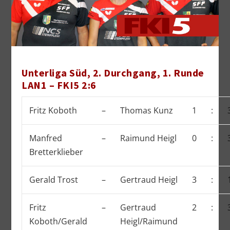
Unterliga Süd, 2. Durchgang, 1. Runde
LAN1 – FKI5 2:6
Fritz Koboth
–
Thomas Kunz
1
:
Manfred
–
Raimund Heigl
0
:
Bretterklieber
Gerald Trost
–
Gertraud Heigl
3
:
Fritz
–
Gertraud
2
:
Koboth/Gerald
Heigl/Raimund