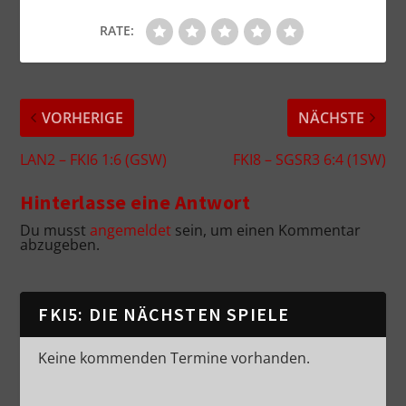
RATE:
VORHERIGE
NÄCHSTE
LAN2 – FKI6 1:6 (GSW)
FKI8 – SGSR3 6:4 (1SW)
Hinterlasse eine Antwort
Du musst
angemeldet
sein, um einen Kommentar
abzugeben.
FKI5: DIE NÄCHSTEN SPIELE
Keine kommenden Termine vorhanden.