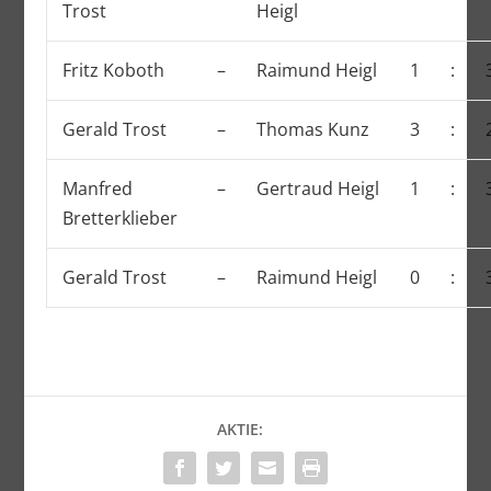
Trost
Heigl
Fritz Koboth
–
Raimund Heigl
1
:
Gerald Trost
–
Thomas Kunz
3
:
Manfred
–
Gertraud Heigl
1
:
Bretterklieber
Gerald Trost
–
Raimund Heigl
0
:
AKTIE: