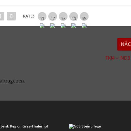
RATE:
NÄC
FKI4 – IND3
 abzugeben.