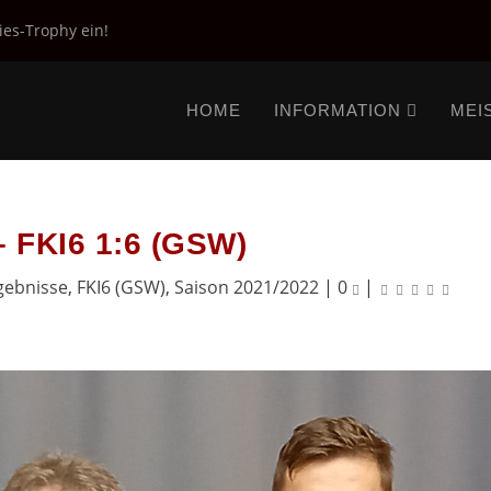
ies-Trophy ein!
HOME
INFORMATION
MEI
 FKI6 1:6 (GSW)
gebnisse
,
FKI6 (GSW)
,
Saison 2021/2022
|
0
|