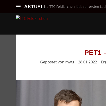
AKTUELL:
TTC Feldkirchen lädt zur ersten Lad
PET1 –
Gepostet von
mwu
|
28.01.2022
|
Er