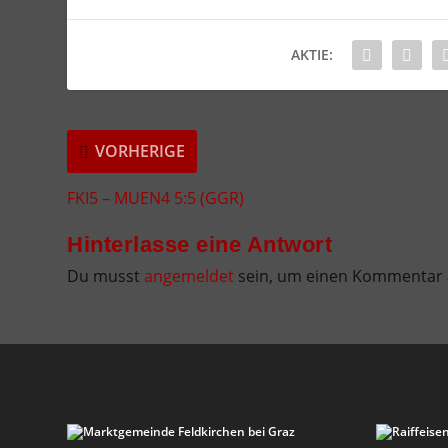
AKTIE:
VORHERIGE
FKI5 – MUEN4 5:5 (GGR)
Hinterlasse eine Antwort
Du musst
angemeldet
sein, um einen Kommentar