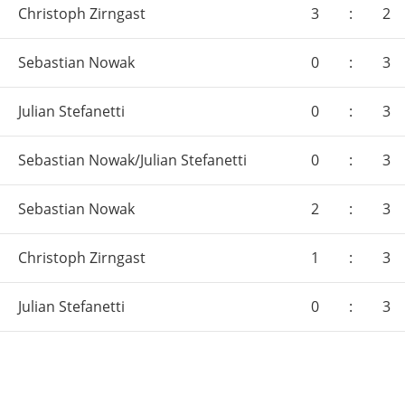
Christoph Zirngast
3
:
2
Sebastian Nowak
0
:
3
Julian Stefanetti
0
:
3
Sebastian Nowak/Julian Stefanetti
0
:
3
Sebastian Nowak
2
:
3
Christoph Zirngast
1
:
3
Julian Stefanetti
0
:
3