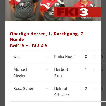
Oberliga Herren, 1. Durchgang, 7.
Runde
KAPF6 – FKI3 2:6
w.o.
–
Philip Hiden
0
:
3
Michael
–
Herbert
1
:
3
Riegler
Sidak
Rosa Sauer
–
Helmut
2
:
3
Schwarz