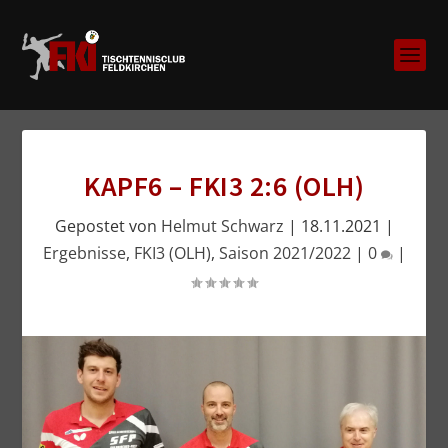
KAPF6 – FKI3 2:6 (OLH)
Gepostet von
Helmut Schwarz
|
18.11.2021
|
Ergebnisse
,
FKI3 (OLH)
,
Saison 2021/2022
|
0
|