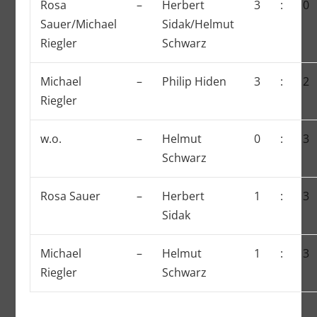
Rosa
–
Herbert
3
:
0
Sauer/Michael
Sidak/Helmut
Riegler
Schwarz
Michael
–
Philip Hiden
3
:
2
Riegler
w.o.
–
Helmut
0
:
3
Schwarz
Rosa Sauer
–
Herbert
1
:
3
Sidak
Michael
–
Helmut
1
:
3
Riegler
Schwarz