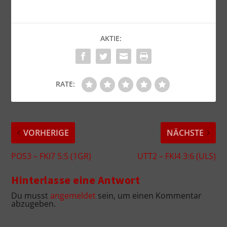
AKTIE:
RATE:
VORHERIGE
NÄCHSTE
POS3 – FKI7 5:5 (1GR)
UTT2 – FKI4 3:6 (ULS)
Hinterlasse eine Antwort
Du musst
angemeldet
sein, um einen Kommentar
abzugeben.