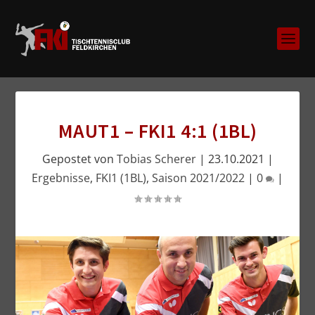
MAUT1 – FKI1 4:1 (1BL)
Gepostet von
Tobias Scherer
|
23.10.2021
|
Ergebnisse
,
FKI1 (1BL)
,
Saison 2021/2022
|
0
|