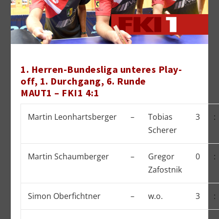
1. Herren-Bundesliga unteres Play-
off, 1. Durchgang, 6. Runde
MAUT1 – FKI1 4:1
Martin Leonhartsberger
–
Tobias
3
:
Scherer
Martin Schaumberger
–
Gregor
0
:
Zafostnik
Simon Oberfichtner
–
w.o.
3
: