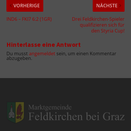
VORHERIGE
NÄCHSTE
IND6 – FKI7 6:2 (1GR)
Drei Feldkirchen-Spieler
qualifizieren sich für
den Styria Cup!
Hinterlasse eine Antwort
Du musst
angemeldet
sein, um einen Kommentar
abzugeben.