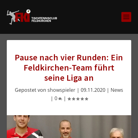
Pause nach vier Runden: Ein
Feldkirchen-Team führt
seine Liga an
Gepostet von
showspieler
|
09.11.2020
|
News
|
0
|