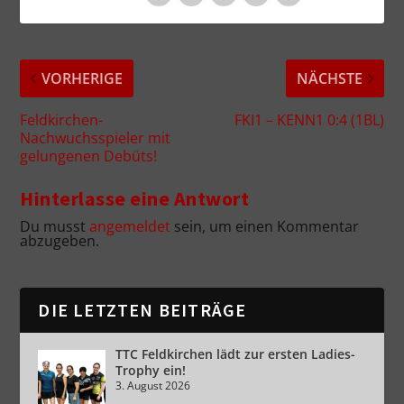
VORHERIGE
NÄCHSTE
Feldkirchen-
FKI1 – KENN1 0:4 (1BL)
Nachwuchsspieler mit
gelungenen Debüts!
Hinterlasse eine Antwort
Du musst
angemeldet
sein, um einen Kommentar
abzugeben.
DIE LETZTEN BEITRÄGE
TTC Feldkirchen lädt zur ersten Ladies-
Trophy ein!
3. August 2026