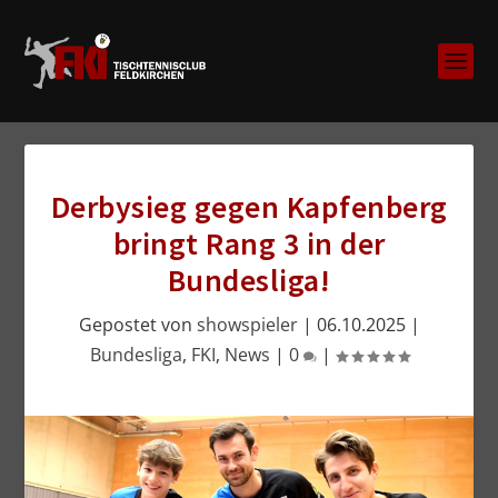
Derbysieg gegen Kapfenberg
bringt Rang 3 in der
Bundesliga!
Gepostet von
showspieler
|
06.10.2025
|
Bundesliga
,
FKI
,
News
|
0
|