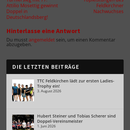
Attilio Mosettig gewinnt
Feldkirchner
Doppel in
Nachwuchses
Deutschlandsberg!
Hinterlasse eine Antwort
Du musst
angemeldet
sein, um einen Kommentar
abzugeben.
DIE LETZTEN BEITRÄGE
TTC Feldkirchen lädt zur ersten Ladies-
Trophy ein!
3. August 2026
Hubert Steiner und Tobias Scherer sind
Doppel-Vereinsmeister
1. Juni 2026