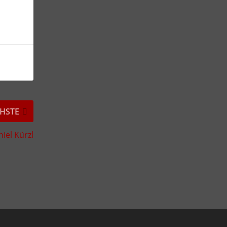
HSTE
iel Kürzl