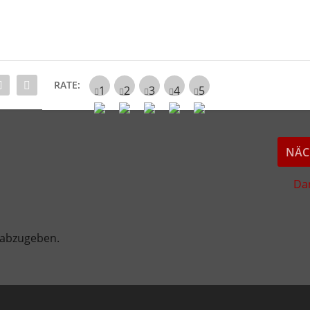
RATE:
NÄC
Dan
 abzugeben.