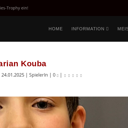
ies-Trophy ein!
HOME
INFORMATION
MEI
arian Kouba
|
24.01.2025
|
SpielerIn
|
0
|