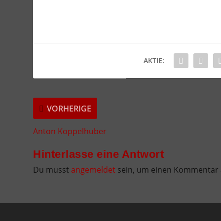
AKTIE:
VORHERIGE
Anton Koppelhuber
Hinterlasse eine Antwort
Du musst
angemeldet
sein, um einen Kommentar