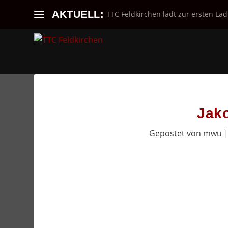
AKTUELL:
TTC Feldkirchen lädt zur ersten Lad
Jako
Gepostet von
mwu