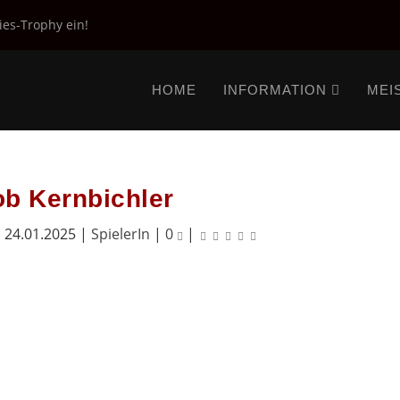
ies-Trophy ein!
HOME
INFORMATION
MEI
b Kernbichler
|
24.01.2025
|
SpielerIn
|
0
|