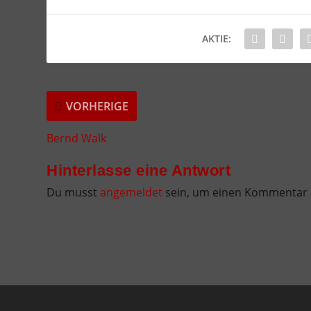
AKTIE:
VORHERIGE
Bernd Walk
Hinterlasse eine Antwort
Du musst
angemeldet
sein, um einen Kommentar