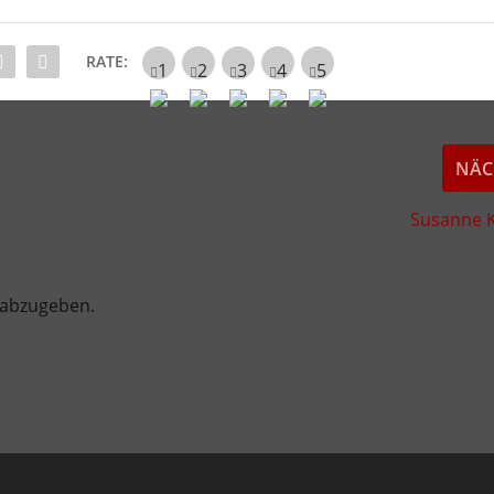
RATE:
NÄC
Susanne K
 abzugeben.