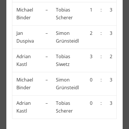
Michael
–
Tobias
1
:
3
Binder
Scherer
Jan
–
Simon
2
:
3
Duspiva
Grünsteidl
Adrian
–
Tobias
3
:
2
Kastl
Siwetz
Michael
–
Simon
0
:
3
Binder
Grünsteidl
Adrian
–
Tobias
0
:
3
Kastl
Scherer