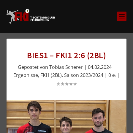
BIES1 – FKI1 2:6 (2BL)
Gepostet von
Tobias Scherer
|
04.02.2024
|
Ergebnisse
,
FKI1 (2BL)
,
Saison 2023/2024
|
0
|