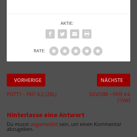
AKTIE:
RATE:
VORHERIGE
NÄCHSTE
POTT1 – FKI1 6:2 (2BL)
SGVDB8 – FKI9 4:6
(1SW)
Hinterlasse eine Antwort
Du musst
angemeldet
sein, um einen Kommentar
abzugeben.