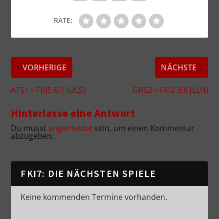
RATE:
VORHERIGE
NÄCHSTE
ATS1 – FKI5 6:1 (ULS)
GRS2 – FKI2 3:6 (LLH)
Hinterlasse eine Antwort
Du musst
angemeldet
sein, um einen Kommentar
abzugeben.
FKI7: DIE NÄCHSTEN SPIELE
Keine kommenden Termine vorhanden.