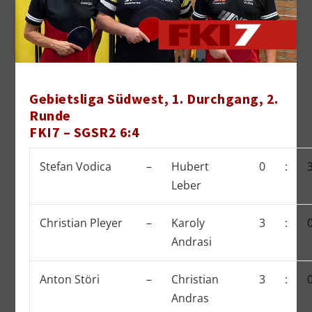
Gebietsliga Südwest, 1. Durchgang, 2.
Runde
FKI7 – SGSR2 6:4
Stefan Vodica
–
Hubert
0
:
Leber
Christian Pleyer
–
Karoly
3
:
Andrasi
Anton Störi
–
Christian
3
:
Andras