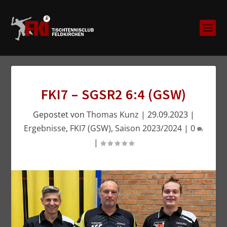
FKI7 – SGSR2 6:4 (GSW)
Gepostet von
Thomas Kunz
|
29.09.2023
|
Ergebnisse
,
FKI7 (GSW)
,
Saison 2023/2024
|
0
|