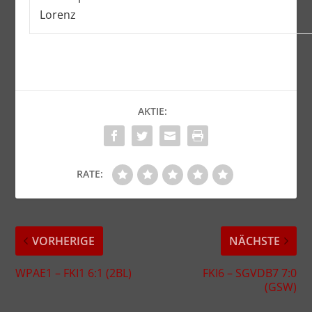
Lorenz
AKTIE:
RATE:
VORHERIGE
NÄCHSTE
WPAE1 – FKI1 6:1 (2BL)
FKI6 – SGVDB7 7:0
(GSW)