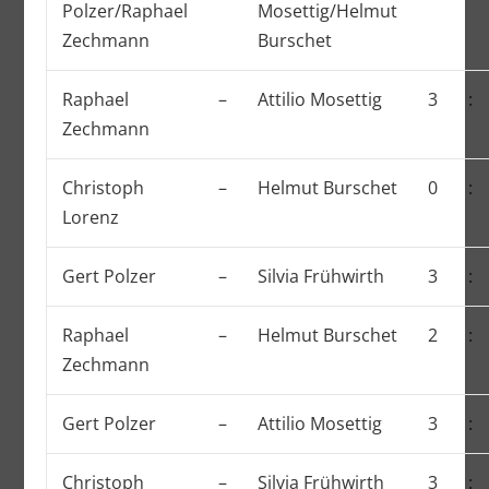
Polzer/Raphael
Mosettig/Helmut
Zechmann
Burschet
Raphael
–
Attilio Mosettig
3
:
Zechmann
Christoph
–
Helmut Burschet
0
:
Lorenz
Gert Polzer
–
Silvia Frühwirth
3
:
Raphael
–
Helmut Burschet
2
:
Zechmann
Gert Polzer
–
Attilio Mosettig
3
:
Christoph
–
Silvia Frühwirth
3
: