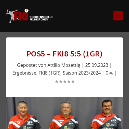
POS5 – FKI8 5:5 (1GR)
Gepostet von
Attilio Mosettig
|
25.09.2023
|
Ergebnisse
,
FKI8 (1GR)
,
Saison 2023/2024
|
0
|