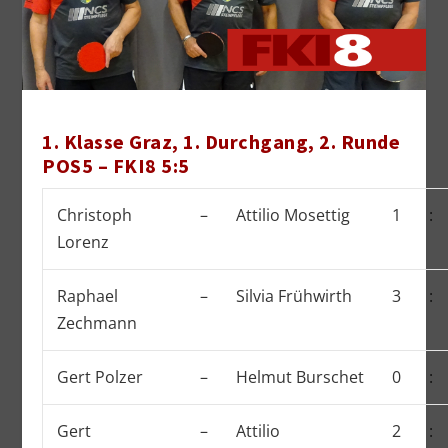
1. Klasse Graz
,
1. Durchgang, 2. Runde
POS5
–
FKI8
5:5
Christoph
–
Attilio Mosettig
1
:
Lorenz
Raphael
–
Silvia Frühwirth
3
:
Zechmann
Gert Polzer
–
Helmut Burschet
0
:
Gert
–
Attilio
2
: