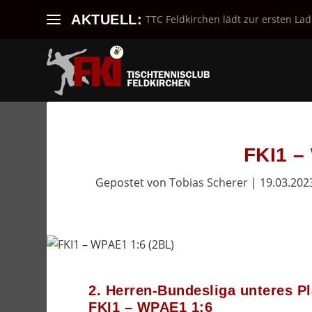
AKTUELL:
TTC Feldkirchen lädt zur ersten Lad
FKI1 –
Gepostet von
Tobias Scherer
|
19.03.202
2. Herren-Bundesliga unteres Pl
FKI1 – WPAE1 1:6