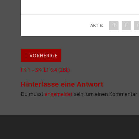
AKTIE:
VORHERIGE
FKI1 – SKFL1 6:4 (2BL)
Hinterlasse eine Antwort
Du musst
angemeldet
sein, um einen Kommentar