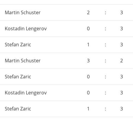
Martin Schuster
2
:
3
Kostadin Lengerov
0
:
3
Stefan Zaric
1
:
3
Martin Schuster
3
:
2
Stefan Zaric
0
:
3
Kostadin Lengerov
0
:
3
Stefan Zaric
1
:
3