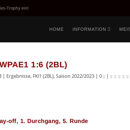
ies-Trophy ein!
HOME
INFORMATION
MEI
 WPAE1 1:6 (2BL)
3
|
Ergebnisse
,
FKI1 (2BL)
,
Saison 2022/2023
|
0
|
ay-off, 1. Durchgang, 5. Runde