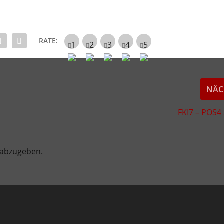
RATE:
NÄC
FKI7 – POS4 
 abzugeben.