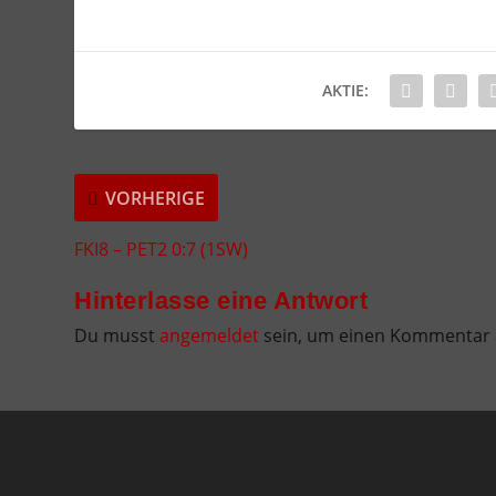
AKTIE:
VORHERIGE
FKI8 – PET2 0:7 (1SW)
Hinterlasse eine Antwort
Du musst
angemeldet
sein, um einen Kommentar