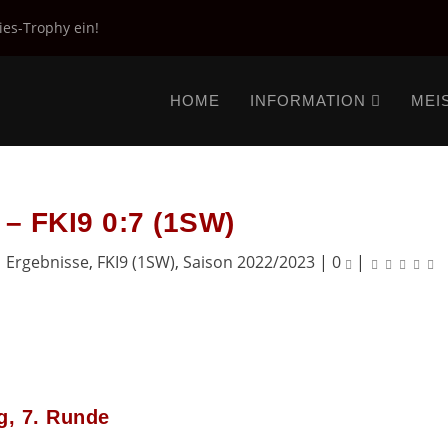
ies-Trophy ein!
HOME
INFORMATION
MEI
– FKI9 0:7 (1SW)
|
Ergebnisse
,
FKI9 (1SW)
,
Saison 2022/2023
|
0
|
g, 7. Runde