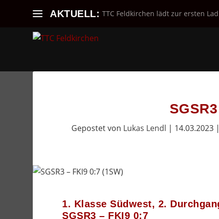
AKTUELL:
TTC Feldkirchen lädt zur ersten Lad
SGSR3 
Gepostet von
Lukas Lendl
|
14.03.2023
1. Klasse Südwest, 2. Durchgan
SGSR3 – FKI9 0:7