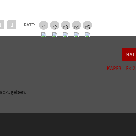
RATE:
NÄC
KAPF3 – FKI2
 abzugeben.