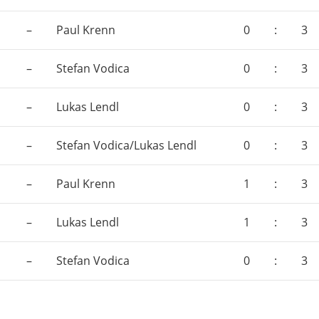
–
Paul Krenn
0
:
3
–
Stefan Vodica
0
:
3
–
Lukas Lendl
0
:
3
–
Stefan Vodica/Lukas Lendl
0
:
3
–
Paul Krenn
1
:
3
–
Lukas Lendl
1
:
3
–
Stefan Vodica
0
:
3