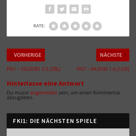
RATE:
VORHERIGE
NÄCHSTE
FKI1 – SGÜDB1 5:5 (2BL)
FKI7 – MUEN6 1:6 (1GR)
Hinterlasse eine Antwort
Du musst
angemeldet
sein, um einen Kommentar
abzugeben.
FKI1: DIE NÄCHSTEN SPIELE