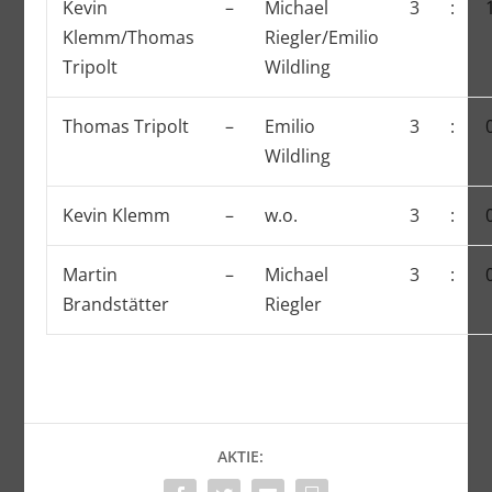
Kevin
–
Michael
3
:
Klemm/Thomas
Riegler/Emilio
Tripolt
Wildling
Thomas Tripolt
–
Emilio
3
:
Wildling
Kevin Klemm
–
w.o.
3
:
Martin
–
Michael
3
:
Brandstätter
Riegler
AKTIE: