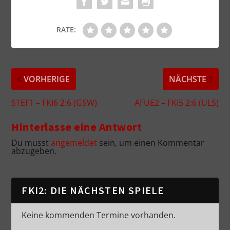
RATE:
VORHERIGE
NÄCHSTE
STEF1 – FKI6 2:6 (GSW)
AFUE2 – FKI5 2:6 (ULS)
Hinterlasse eine Antwort
Du musst
angemeldet
sein, um einen Kommentar
abzugeben.
FKI2: DIE NÄCHSTEN SPIELE
Keine kommenden Termine vorhanden.