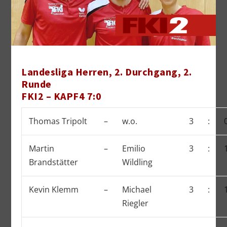
Landesliga Herren, 2. Durchgang, 2.
Runde
FKI2 – KAPF4 7:0
Thomas Tripolt
–
w.o.
3
:
Martin
–
Emilio
3
:
Brandstätter
Wildling
Kevin Klemm
–
Michael
3
:
Riegler