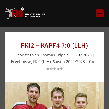
FKI2 – KAPF4 7:0 (LLH)
Gepostet von
Thomas Tripolt
|
03.02.2023
|
Ergebnisse
,
FKI2 (LLH)
,
Saison 2022/2023
|
0
|