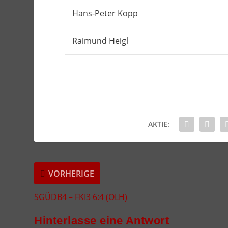
Hans-Peter Kopp
Raimund Heigl
AKTIE:
VORHERIGE
SGÜDB4 – FKI3 6:4 (OLH)
Hinterlasse eine Antwort