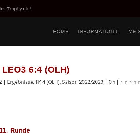
ies-Trophy ein!
HOME
INFORMATION
MEI
– LEO3 6:4 (OLH)
2
|
Ergebnisse
,
FKI4 (OLH)
,
Saison 2022/2023
|
0
|
 11. Runde