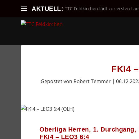
AKTUELL:
TTC Feldkirchen lädt zur ersten Lad
FKI4 
Gepostet von
Robert Temmer
|
06.12.202
Oberliga Herren, 1. Durchgang,
FKI4 – LEO3 6:4