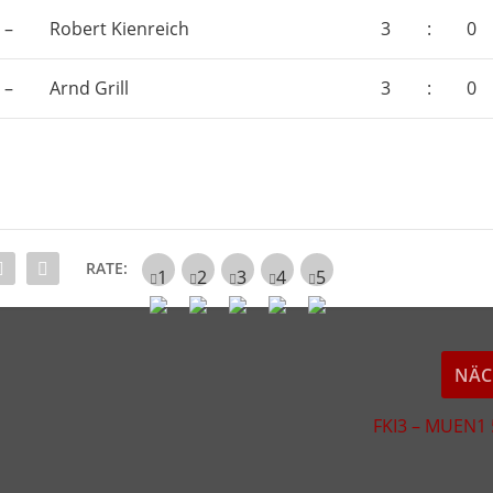
–
Robert Kienreich
3
:
0
–
Arnd Grill
3
:
0
RATE:
NÄC
FKI3 – MUEN1 