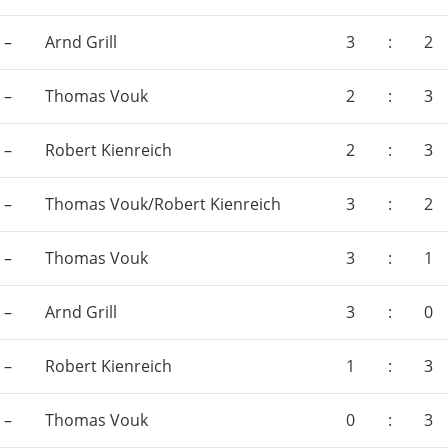
–
Arnd Grill
3
:
2
–
Thomas Vouk
2
:
3
–
Robert Kienreich
2
:
3
–
Thomas Vouk/Robert Kienreich
3
:
2
–
Thomas Vouk
3
:
1
–
Arnd Grill
3
:
0
–
Robert Kienreich
1
:
3
–
Thomas Vouk
0
:
3