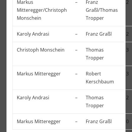
Markus
–
Franz
2
Mitteregger/Christoph
Graßl/Thomas
Monschein
Tropper
Karoly Andrasi
–
Franz Graßl
2
Christoph Monschein
–
Thomas
3
Tropper
Markus Mitteregger
–
Robert
3
Kerschbaum
Karoly Andrasi
–
Thomas
2
Tropper
Markus Mitteregger
–
Franz Graßl
0