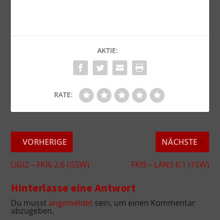
AKTIE:
RATE:
VORHERIGE
NÄCHSTE
LIGI2 – FKI6 2:6 (GSW)
FKI9 – LAN3 6:1 (1SW)
Hinterlasse eine Antwort
Du musst
angemeldet
sein, um einen Kommentar
abzugeben.