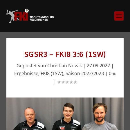
SGSR3 – FKI8 3:6 (1SW)
Gepostet von
Christian Novak
|
27.09.2022
|
Ergebnisse
,
FKI8 (1SW)
,
Saison 2022/2023
|
0
|