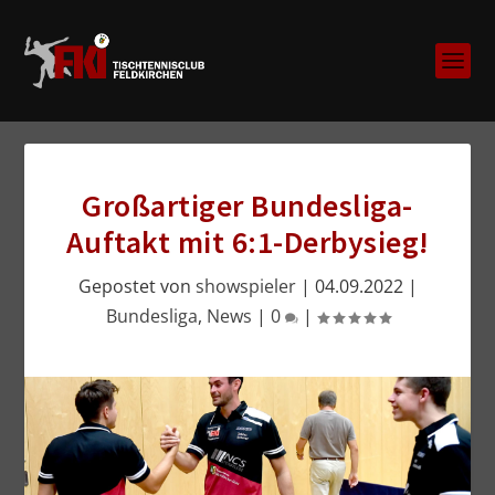
Großartiger Bundesliga-
Auftakt mit 6:1-Derbysieg!
Gepostet von
showspieler
|
04.09.2022
|
Bundesliga
,
News
|
0
|