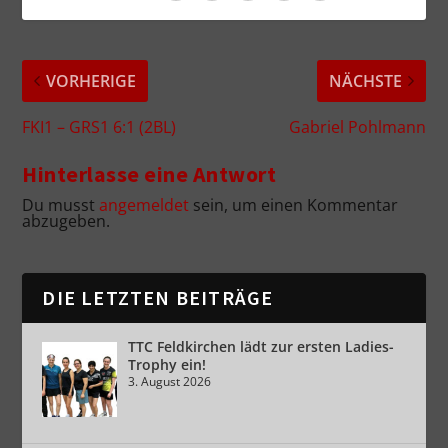
VORHERIGE
NÄCHSTE
FKI1 – GRS1 6:1 (2BL)
Gabriel Pohlmann
Hinterlasse eine Antwort
Du musst
angemeldet
sein, um einen Kommentar
abzugeben.
DIE LETZTEN BEITRÄGE
TTC Feldkirchen lädt zur ersten Ladies-
Trophy ein!
3. August 2026