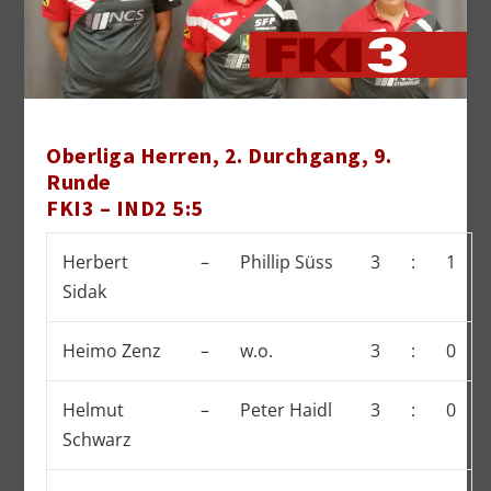
Oberliga Herren, 2. Durchgang, 9.
Runde
FKI3 – IND2 5:5
Herbert
–
Phillip Süss
3
:
1
Sidak
Heimo Zenz
–
w.o.
3
:
0
Helmut
–
Peter Haidl
3
:
0
Schwarz