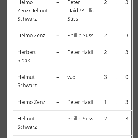
Heimo
–
Peter
2
:
3
Zenz/Helmut
Haidl/Phillip
Schwarz
Süss
Heimo Zenz
–
Phillip Süss
2
:
3
Herbert
–
Peter Haidl
2
:
3
Sidak
Helmut
–
w.o.
3
:
0
Schwarz
Heimo Zenz
–
Peter Haidl
1
:
3
Helmut
–
Phillip Süss
2
:
3
Schwarz