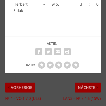
Herbert
–
w.o.
3
:
0
Sidak
AKTIE:
RATE:
VORHERIGE
NÄCHSTE
FKI4 – VOI1 7:0 (ULS)
LAN3 – FKI8 4:6 (1SW)