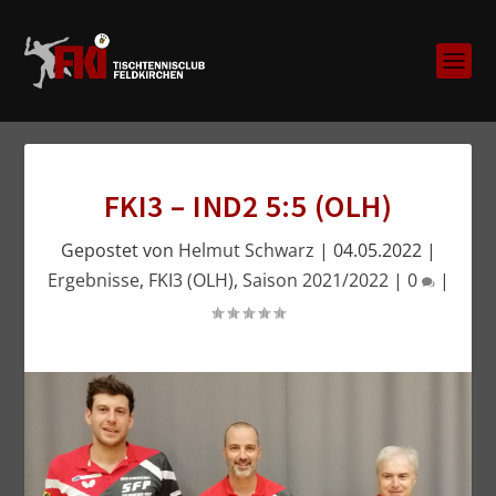
FKI3 – IND2 5:5 (OLH)
Gepostet von
Helmut Schwarz
|
04.05.2022
|
Ergebnisse
,
FKI3 (OLH)
,
Saison 2021/2022
|
0
|